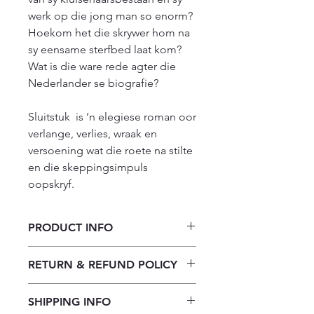
werk op die jong man so enorm? 
Hoekom het die skrywer hom na 
sy eensame sterfbed laat kom? 
Wat is die ware rede agter die 
Nederlander se biografie?

Sluitstuk  is ’n elegiese roman oor 
verlange, verlies, wraak en 
versoening wat die roete na stilte 
en die skeppingsimpuls 
oopskryf.
PRODUCT INFO
Sluitstuk
RETURN & REFUND POLICY
Our returns policy for book
SHIPPING INFO
purchases allows customers to