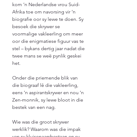
kom ’n Nederlandse vrou Suid-
Afrika toe om navorsing vir ’n 
biografie oor sy lewe te doen. Sy 
besoek die skrywer se 
voormalige vakleerling om meer 
oor die enigmatiese figuur vas te 
stel – bykans dertig jaar nadat die 
twee mans se weë pynlik geskei 
het.

Onder die priemende blik van 
die biograaf lê die vakleerling, 
eens ’n aspirantskrywer en nou ’n 
Zen-monnik, sy lewe bloot in die 
bestek van een nag.

Wie was die groot skrywer 
werklik? Waarom was die impak 
van sy kluisenaarsbestaan en sy 